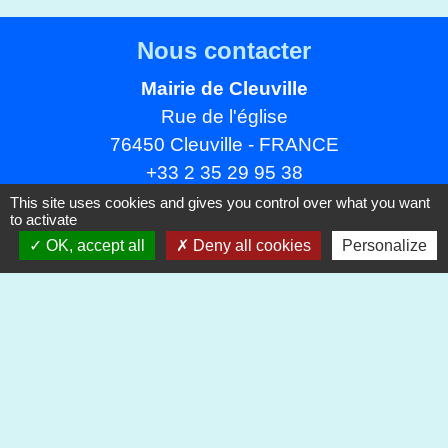
Nous contacter
Mairie de Cleuville
Rue de l'église
76450 Cleuville - FRANCE
+33 2 35 29 95 38
This site uses cookies and gives you control over what you want
Contact par formulaire
to activate
OK, accept all
Deny all cookies
Personalize
Mentions légales
-
Politique de confidentialité
-
Accessibilité
-
Plan du site
-
Gestion des cookies