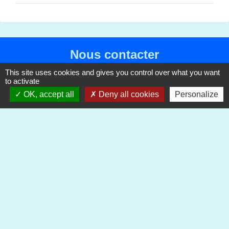
Nous contacter
This site uses cookies and gives you control over what you want
Mairie de Cleuville
to activate
Rue de l'église
OK, accept all
Deny all cookies
Personalize
76450 Cleuville - FRANCE
+33 2 35 29 95 38
Contact par formulaire
Mentions légales
-
Politique de confidentialité
-
Accessibilité
-
Plan du site
-
Gestion des cookies